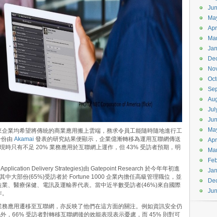
Jun
Ma
Apr
Ma
Jan
De
No
Oct
Se
Aug
Jul
Ju
Ma
來企業均希望將傳統的商業應用搬上雲端，務求令員工能隨時隨地進行工
一份由
Akamai
發表的研究結果便顯示，企業億漸轉移為運用互聯網傳送
Apr
現時只有不足 20% 業務應用於互聯網上運作，但 43% 受訪者預期，明
Ma
Feb
ation Delivery Strategies)由 Gatepoint Research 於今年年初進
Jan
其中大部份(65%)受訪者於 Fortune 1000 企業內擔任高級管理職位，並
De
業、醫療保健、電訊及運輸界代表。當中近半數受訪者(46%)來自國際
Ju
作。
業務應用遷移至互聯網，亦反映了他們在這方面的關注。例如資訊安全仍
外，66% 受訪者對轉移互聯網後的效能表現表示憂慮，而 45% 則對可