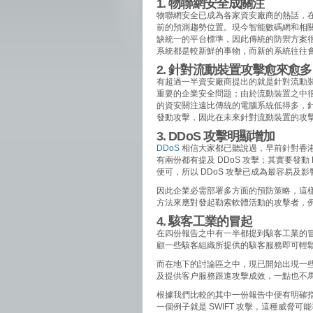
1. 物聯網安全成關注
物聯網安全已成為各家資安廠商的熱話，
前的預測趨勢位置。現今智能數碼網和相
缺統一的平台標準，因此傳統的防禦方案
系統都是較新鮮的事物，而新的系統往往
2. 針對流動裝置攻擊愈來愈多
有超過一半資安廠商提出的就是針對流動
重要的企業安全問題；由於流動裝置之中
的資安關注遠比傳統的電腦系統低得多，
發動攻擊，因此在未來針對流動裝置的攻
3. DDoS 攻擊明顯增加
DDoS
相信大家都已聽說過，早前針對香港
有兩份都有提及 DDoS 攻擊；其實要發
便可，所以 DDoS 攻擊已成為最容易及
因此企業必需部署多方面的預防策略，這
方法來應對發起勒索軟體活動的攻擊者，
4. 駭客工業的冒起
在四份報告之中有一半都提到駭客工業的
顧一些駭客組織所提供的駭客服務即可輕
而在地下的討論區之中，現已開始出現一
及提供客户服務跟進攻擊成效，一點也不
根據我們比較的其中一份報告中便有明確
一個例子就是 SWIFT 攻擊，這種威脅