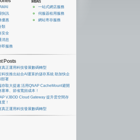
ories
鏈結
AMAI
一站式網店服務
場快訊
伺服器租用服務
務優惠
網站寄存服務
分類
絡安全
通消息
件即服務
t Posts
何真正運用科技發展數碼轉型
安科技推出結合AI運算的儲存系統 助加快企
I部署
存取大提速:活用QNAP CacheMount避開
路塞車、節省寬頻成本！
AP VJBOD Cloud Gateway 提升雲空間存
速度！
何真正運用科技發展數碼轉型