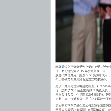
隨著
雲端
化已漸漸受到企業的接受，近年
作。而此情況於 2015 年會更普及。近日
及運作業務應用。雖然 50% 受訪者表示，
年大部份業務應用將會透過互聯網運作。
是次「應用傳送策略趨勢調查」(Trends in Applic
行，訪問了 350 位企業內部 IT 決策人員，
來自各行各業，包括商業及金融服務、製造
企業，旗下超過五分一用戶於美國境外工
是次研究不單了解企業如何迅速地策劃將
然是大多數受訪者最關注的課題(87%)。此