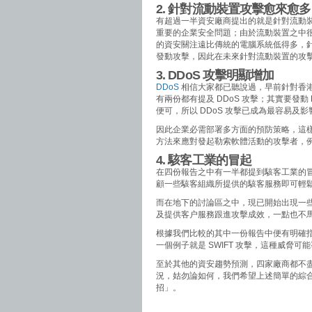
2. 針對流動裝置攻擊愈來愈多
有超過一半資安廠商提出的就是針對流動
重要的企業安全問題；由於流動裝置之中
的資安關注遠比傳統的電腦系統低得多，
發動攻擊，因此在未來針對流動裝置的攻
3. DDoS 攻擊明顯增加
DDoS
相信大家都已聽說過，早前針對香港
有兩份都有提及 DDoS 攻擊；其實要發
便可，所以 DDoS 攻擊已成為最容易及
因此企業必需部署多方面的預防策略，這
方法來應對發起勒索軟體活動的攻擊者，
4. 駭客工業的冒起
在四份報告之中有一半都提到駭客工業的
顧一些駭客組織所提供的駭客服務即可輕
而在地下的討論區之中，現已開始出現一
及提供客户服務跟進攻擊成效，一點也不
根據我們比較的其中一份報告中便有明確
一個例子就是 SWIFT 攻擊，這種威脅
至於其他的資安趨勢預測，四家廠商都不盡
況，姑勿論如何，我們希望上述簡單的綜
招」。