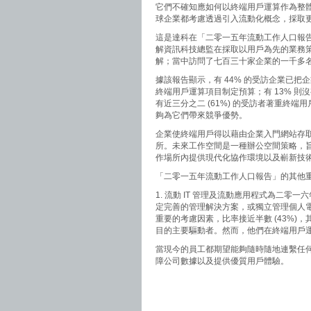
它們不確知應如何以終端用戶運算作為整
球企業都考慮透過引入流動化概念，採取
這是達科在「二零一五年流動工作人口報告 (201
解資訊科技總監在採取以用戶為先的業務
解；當中訪問了七百三十家企業的一千多
據該報告顯示，有 44% 的受訪企業已
終端用戶運算項目制定預算；有 13% 則沒
有近三分之二 (61%) 的受訪者著重終
夠為它們帶來競爭優勢。
企業使終端用戶得以藉由企業入門網站存
所。未來工作空間是一種辦公空間策略，
作場所內提供現代化協作環境以及嶄新技
「二零一五年流動工作人口報告」的其他
1. 流動 IT 管理及流動應用程式為二零一
定完善的管理解決方案，或獨立管理個人電腦
重要的考慮因素，比率接近半數 (43%)，
目的主要驅動者。然而，他們在終端用戶
當現今的員工都期望能夠隨時隨地連繫任何
障公司數據以及提供優質用戶體驗。