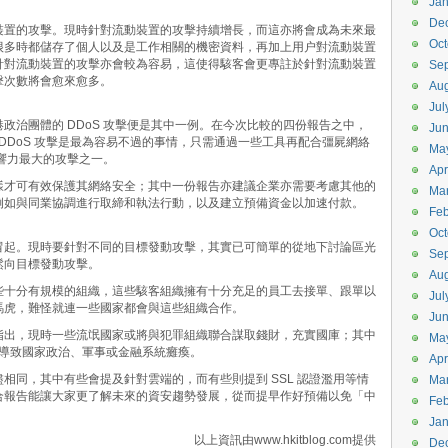
Jan
De
裝置的攻擊。現時針對流動裝置的攻擊持續增長，而這亦將會成為未來最
Oct
很多時都儲存了個人以及是工作相關的機密資料，再加上用户對流動裝置
針對流動裝置的攻擊亦會較為容易，這使得駭客會更專註於針對流動裝置
Se
擊次數將會愈來愈多。
Aug
Jul
政治團體的 DDoS 攻擊便是其中一例。在今次比較的四份報告之中，
Ju
動 DDoS 攻擊是最為容易不過的事情，只需通過一些工具再配合彊屍網絡
Ma
影響力最大的攻擊之一。
Apr
樣才可有效保護其網絡安全；其中一份報告亦建議企業亦需要考慮其他的
Ma
例如與同業協調進行取締和執法行動，以及建立預備資金以加速付款。
Feb
Oct
冒起。現時要針對不同的目標發動攻擊，其實已可簡單的從地下討論區光
Se
鬆向目標發動攻擊。
Aug
些十分有規模的組織，這些駭客組織擁有十分充足的員工去接單、跟單以
Jul
馬虎，難怪就連一些國家都會與這些組織合作。
Ju
指出，現時一些流氓國家或將與犯罪組織聯合謀取錢財，充實國庫；其中
Ma
可能導致國家政治、軍事或金融系統癱瘓。
Apr
相同，其中有些會提及針對雲端的，而有些則提到 SSL 認證濫用等情
Ma
合報告能讓大家更了解未來的資安趨勢發展，從而提早作好預備以免「中
Feb
Jan
以上資訊由www.hkitblog.com提供
De