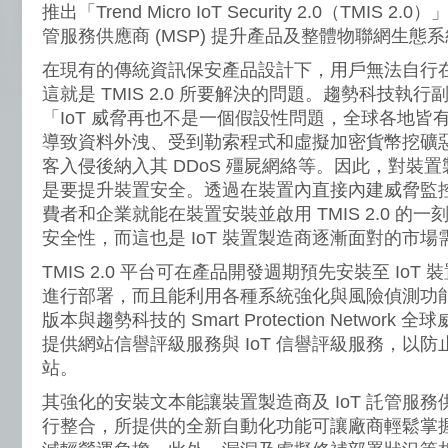
推出「Trend Micro IoT Security 2.0（TMI
管服務供應商 (MSP) 提升產品及整體物聯網生態
在現有的傳統資訊保安產品設計下，用戶無法自行在 
這就是 TMIS 2.0 所要解決的問題。趨勢科技執
「IoT 威脅再也不是一個假設性問題，全球各地皆
導致資料外洩、受到勒索程式和虛擬加密貨幣挖礦
客入侵後納入其 DDoS 殭屍網絡等。因此，對裝
是要提升裝置安全。透過在裝置內直接內建威脅監
費者和企業就能在裝置安裝並啟用 TMIS 2.0 的
安全性，而這也是 IoT 裝置製造商逐漸面對的市場
TMIS 2.0 平台可在產品開發週期預先安裝至 Io
進行部署，而且能利用各種系統強化與風險偵測功
版本與趨勢科技的 Smart Protection Networ
提供網站信譽評級服務與 IoT 信譽評級服務，以防
站。
其強化的安裝文本能讓裝置製造商及 IoT 託管服務供應
行整合，所提供的全新自動化功能可讓廠商輕鬆掌