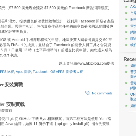
Categ
AK
 美元（$7,500 美元現金獎及 $7,500 美元的 Facebook 廣告消費額度）
市
服
和潛力、提供優良的消費體驗和設計，並利用 Facebook 開發者產品
未
創企業。與往年相近，評估參賽作品的任務將由享負盛名的流動開發專
所組成的評審團負責。
網
聯
接受原生 iOS 或 Android 手機應用程式的申請。地區決賽入圍者將須提交 60 至
 FbStart 的成員，並結合了 Facebook 的開發人員工具才合符資
軟
7 年 5 月 1 日凌晨 12 時（太平洋標準時）前遞交比賽申請。如您還未成為
Start 申請。
Recen
以上資訊由www.hkitblog.com提供
如
APPS 比賽
,
Apps 開發
,
Facebook
,
IOS APPS
,
開發者大賽
普
業A
雲端
ller 安裝實戰
網
No comments
QN
取
ller 安裝實戰
如
git 從 GitHub 下載 Ryu 相關檔案，而第二種方法是使用 Yum 指
利用 Java 編譯，如圖 11 所示下達【apt-get -y install git】指令先安裝