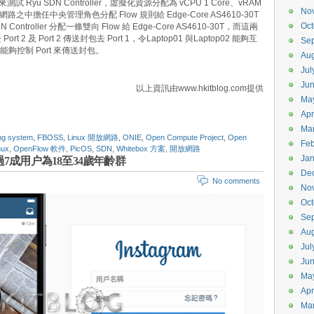
4 TLS 來測試 Ryu SDN Controller，虛擬化資源分配為 vCPU 1 Core、vRAM
No
路之中擔任中央管理角色分配 Flow 規則給 Edge-Core AS4610-30T
Oct
troller 分配一條雙向 Flow 給 Edge-Core AS4610-30T，而這兩
rt 2 及 Port 2 傳送封包去 Port 1，令Laptop01 與Laptop02 能夠互
Se
能夠控制 Port 來傳送封包。
Aug
Jul
Ju
以上資訊由www.hkitblog.com提供
Ma
Apr
Ma
ng system
,
FBOSS
,
Linux 開放網路
,
ONIE
,
Open Compute Project
,
Open
Feb
nux
,
OpenFlow 軟件
,
PicOS
,
SDN
,
Whitebox 方案
,
開放網路
Jan
超過7成用户為18至34歲年齡群
De
No comments
No
Oct
Se
Aug
Jul
Ju
Ma
Apr
Ma