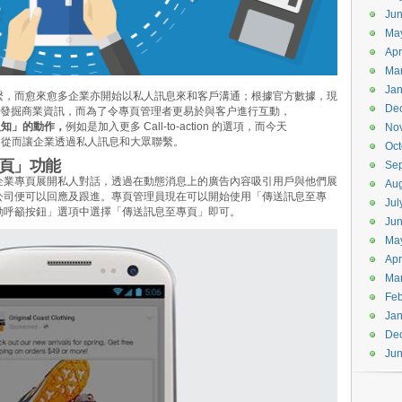
Jun
Ma
Apr
Ma
Jan
繫，而愈來愈多企業亦開始以私人訊息來和客戶溝通；根據官方數據，現
De
ok 專頁發掘商業資訊，而為了令專頁管理者更易於與客户進行互動，
人知」的動作，
例如是加入更多 Call-to-action 的選項，而今天
No
功能，從而讓企業透過私人訊息和大眾聯繫。
Oct
頁」功能
Se
企業專頁展開私人對話，透過在動態消息上的廣告內容吸引用戶與他們展
Aug
公司便可以回應及跟進。專頁管理員現在可以開始使用「傳送訊息至專
Jul
動呼籲按鈕」選項中選擇「傳送訊息至專頁」即可。
Ju
Ma
Apr
Ma
Feb
Jan
De
Ju