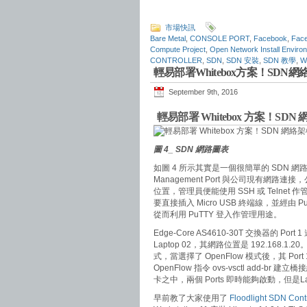
市場快訊
Bare Metal
,
CONSOLE PORT
,
Facebook
,
Face
Compute Project
,
Open Network Install Enviro
CONTROLLER
,
SDN
,
SDN 安裝
,
SDN 教學
,
W
輕易部署Whitebox方案！SDN
September 9th, 2016
輕易部署 Whitebox 方案！SD
圖 4_ SDN 網路圖表
如圖 4 所示其實是一個很簡單的 SDN 網路圖
Management Port
與公司現有網路連接，公
位置，管理員便能使用 SSH 或 Telnet 作
要直接插入 Micro USB 終端線，並經由 
從而利用 PuTTY 登入作管理用途。
Edge-Core AS4610-30T 交換器的 Port
Laptop 02，其網路位置是 192.168.1.20
式，當選擇了 OpenFlow 模式後，其 Po
OpenFlow 指令 ovs-vsctl add-br 建立橋
卡之中，兩個 Ports 即時能夠啟動，但是Lap
早前教了大家使用了
Floodlight SDN Contr