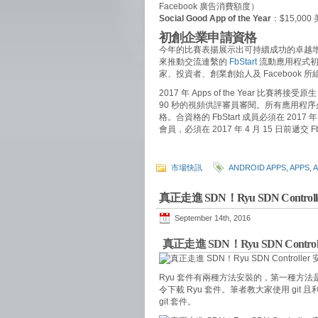
Facebook 廣告消費額度）
Social Good App of the Year
：$15,000
初創企業申請資格
今年的比賽表揚展示出可持續成功的卓越增長
來推動交流連繫的
FbStart
流動應用程式初
家、投資者、創業創始人及 Facebook 
2017 年 Apps of the Year 比賽將
90 秒的視頻供評審員審閱。所有應用程序必須為
格。合資格的 FbStart 成員必須在 201
會員，必須在 2017 年 4 月 15 日前遞交 Fb
市場快訊
ANDROID APPS
,
APPS
,
真正走進 SDN！Ryu SDN Contro
September 14th, 2016
真正走進 SDN！Ryu SDN Contro
Ryu 套件有兩種方法安裝的，第一種方法是使用 
令下載 Ryu 套件。筆者教大家使
用 git 且
git 套件。