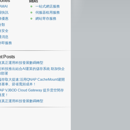
ories
鏈結
AMAI
一站式網店服務
場快訊
伺服器租用服務
務優惠
網站寄存服務
分類
絡安全
通消息
件即服務
t Posts
何真正運用科技發展數碼轉型
安科技推出結合AI運算的儲存系統 助加快企
I部署
存取大提速:活用QNAP CacheMount避開
路塞車、節省寬頻成本！
AP VJBOD Cloud Gateway 提升雲空間存
速度！
何真正運用科技發展數碼轉型