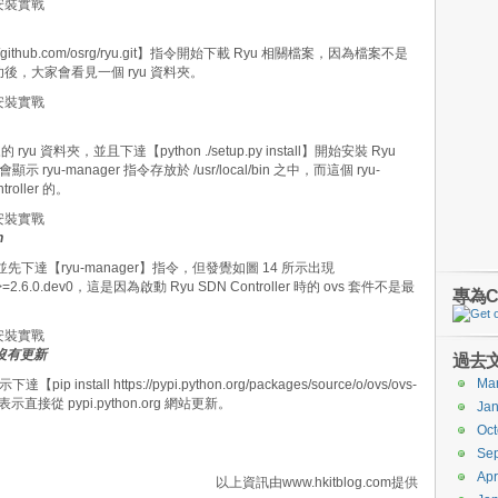
://github.com/osrg/ryu.git】指令開始下載 Ryu 相關檔案，因為檔案不是
，大家會看見一個 ryu 資料夾。
 資料夾，並且下達【python ./setup.py install】開始安裝 Ryu
示 ryu-manager 指令存放於 /usr/local/bin 之中，而這個 ryu-
roller 的。
n
r，並先下達【ryu-manager】指令，但發覺如圖 14 所示出現
: ovs>=2.6.0.dev0，這是因為啟動 Ryu SDN Controller 時的 ovs 套件不是最
專為C
s 沒有更新
過去
Ma
nstall https://pypi.python.org/packages/source/o/ovs/ovs-
這表示直接從 pypi.python.org 網站更新。
Jan
Oct
Se
Apr
以上資訊由www.hkitblog.com提供