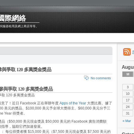
聯通國際網絡
伺服器租用及網上商店等等。
Augus
參與爭取 120 多萬獎金獎品
M
No comments
3
來參與爭取 120 多萬獎金獎品
10
17
！近日 Facebook 正在舉辦年度
Apps of the Year
大獎比賽。據了
24
,000 美元的獎品、$100,000 美元予全球大獎得主、$60,000 美元分予三
the Year 得獎者。
31
« Mar
元獎品（$50,000 美元現金獎及 $50,000 美元的 Facebook 廣告消費額
業提供指導，協助它們加速發展。
）
： 每位得獎者獲 $15,000 美元（$7,500 美元現金獎及 $7,500 美元的