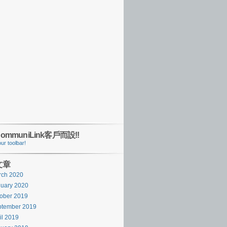
ommuniLink客戶而設!!
文章
rch 2020
uary 2020
ober 2019
ptember 2019
il 2019