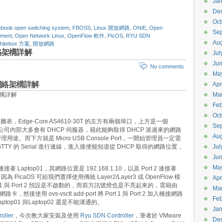
Jan
De
Oct
book open switching system
,
FBOSS
,
Linux 開放網路
,
ONIE
,
Open
Se
nment
,
Open Network Linux
,
OpenFlow 軟件
,
PicOS
,
RYU SDN
Aug
hitebox 方案
,
開放網路
網絡架構詳解
Jul
Ju
No comments
Ma
N 網絡架構詳解
Apr
Ma
Feb
Oct
表，Edge-Core AS4610-30T 的左方有兩個埠口，上方是一個
Se
司內部大多會有 DHCP 伺服器，籍此能夠取得 DHCP 派過來的網路
Aug
管理用途。而下方就是 Micro USB Console Port，一開始管理員一定需
PuTTY 的 Serial 進行連線，進入後便能知道從 DHCP 取得的網路位置，
Jul
Ju
Ma
 1 連接著 Laptop01，其網路位置是 192.168.1.10，以及 Port 2 連接著
。因為 PicaOS 可給我們選擇使用傳統 Layer2/Layer3 或 OpenFlow 模
Apr
rt 1 與 Port 2 預設是不啟動的，而前方訊號燈也是不亮起來的，需籍由
Ma
接網路卡，然後使用 ovs-vsctl add-port 將 Port 1 與 Port 2 加入橋接網路
Feb
top01 與Laptop02 還是不能溝通的。
Jan
oller
，今次教大家安裝及使用
Ryu SDN Controller
，筆者於 VMware
De