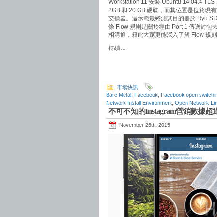
Workstation 11 安裝 Ubuntu 14.04.
2GB 和 20 GB 硬碟，而其位置是位於現有網
交換器。這示範最終測試目的是於 Ryu SDN Con
條 Flow 規則是關於經由 Port 1 傳送封包去 Po
相溝通，籍此大家更能深入了解 Flow 規則
待續…
市場快訊
Bare Metal
,
Facebook
,
Facebook open switchi
Network Install Environment
,
Open Network Li
不可不知的Instagram營銷數據
November 26th, 2015