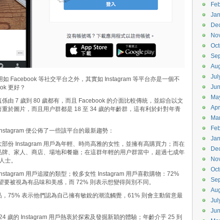
Feb
Jan
De
No
Oct
Se
Aug
Jul
了會活用如 Facebook 等社交平台之外，其實如
Instagram 等平台亦是一個不
Ju
ook 更好？
Ma
係由 7 歲到 80 歲都有，而且 Facebook 的介面比較傳統，並綜合以文
Apr
 卻著重於圖片，而且用户群都是 18 至 34 歲的年齡群，這有利於針對年青
Ma
Feb
 Instagram 便公佈了一些該平台的最新趨勢：
Jan
港大部份 Instagram 用戶為年輕、時尚高雅的女性，並擁有高購買力；而在
De
品牌、家人、商店、場地和餐廳；在這群年輕的用户群當中，超過七成年
No
職人士。
Oct
agram 用戶追蹤的類型；較多女性 Instagram 用戶喜歡購物：72%
Se
望要被視為有品味和美感，而 72% 則表示想變得與別不同。
Aug
新產品，75% 表示他們認為自己擁有敏銳的潮流觸覺，61% 則會主動留意最
Jul
Ju
24 歲的 Instagram 用戶熱衷於探索及發掘新穎的體驗；年齡介乎 25 到