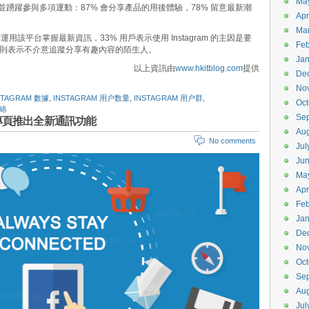
Ma
的潮物，並踴躍參與多項運動：87% 會分享產品的用後體驗，78% 留意最新潮
Apr
Ma
亦運用該平台掌握最新資訊，33% 用戶表示使用 Instagram 的主因是要
Feb
% 則表示不介意追蹤分享有趣內容的陌生人。
Jan
以上資訊由
www.hkitblog.com
提供
De
No
STAGRAM 數據
,
INSTAGRAM 用户数量
,
INSTAGRAM 用户群
,
Oct
絡
Se
k專頁推出全新通訊功能
Aug
No comments
Jul
Ju
Ma
Apr
Feb
Jan
De
No
Oct
Se
Aug
Jul