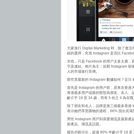
大家進行 Digital Marketing 時，除
錯的選擇，究竟 Instagram 是否比 Faceb
非也，只是 Facebook 的用户太多太廣，真
字及連結、相片為主；反觀 Instagram
人的市場進行宣傳。
那究竟最新的 Instagram 數據如何？近日
首先是 Instagram 的用户群，原來在香
香港最多用戶追蹤的類型為朋友、名人、
齡介乎 18 至 34 歲，而有 5 份之 4 為在
除了朋友和名人，品牌是第三個最多香港 Inst
表示她們享受購物的過程，66% 指出其渴
男性 Instagram 用戶則喜愛潮流及最
新產品、潮流及話題。
報告亦顯示出，超過 80% 年齡介乎 18 至 