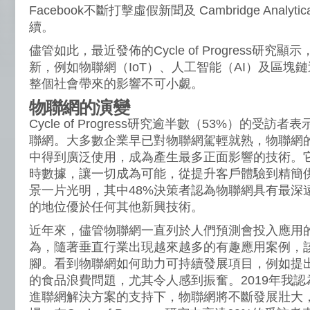
Facebook不斷打擊虛假新聞及 Cambridge Anal
續。
儘管如此，最近發佈的Cycle of Progress研
新，例如物聯網（IoT）、人工智能（AI）及區塊
整個社會帶來的影響不可小覷。
物聯網的演變
Cycle of Progress研究逾半數（53%）的受
聯網。大多數企業早已對物聯網駕輕就熟，物聯網
中得到廣泛使用，成為產生最多正面影響的技術。
時數據，讓一切成為可能，從提升客戶體驗到精簡
景一片光明，其中48%決策者認為物聯網具有最深
的地位優於任何其他新興技術。
近年來，儘管物聯網一直列於人們預測會投入應用
為，隨著垂直行業出現越來越多的有趣應用案例，該
腳。看到物聯網如何助力可持續發展項目，例如提
的食品浪費問題，尤其令人感到振奮。2019年我認為
進聯網解決方案的支持下，物聯網將不斷發展壯大