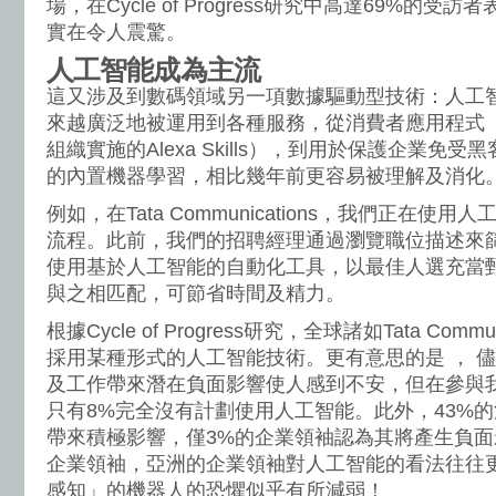
場，在Cycle of Progress研究中高達69%的
實在令人震驚。
人工智能成為主流
這又涉及到數碼領域另一項數據驅動型技術：人工
來越廣泛地被運用到各種服務，從消費者應用程式
組織實施的Alexa Skills），到用於保護企業免
的內置機器學習，相比幾年前更容易被理解及消化
例如，在Tata Communications，我們正在使
流程。此前，我們的招聘經理通過瀏覽職位描述來
使用基於人工智能的自動化工具，以最佳人選充當
與之相匹配，可節省時間及精力。
根據Cycle of Progress研究，全球諸如Tata Commu
採用某種形式的人工智能技術。更有意思的是 ， 
及工作帶來潛在負面影響使人感到不安，但在參與
只有8%完全沒有計劃使用人工智能。此外，43%
帶來積極影響，僅3%的企業領袖認為其將產生負面
企業領袖，亞洲的企業領袖對人工智能的看法往往
感知」的機器人的恐懼似乎有所減弱！