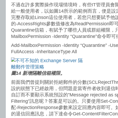
不過在許多實際操作現場情境時，有些IT管理員會
給一般使用者，以如圖14所示的範例而言，便是設定開放
完整存取給Linson這位使用者，若您只想要賦予
的-AccessRights參數值修改為ReadPermissi
Quarantine信箱，有賦予了哪些人員或群組權限，只
MailboxPermission -Identity “Quarantine”命令
Add-MailboxPermission -Identity “Quarantine” -Us
FullAccess -InheritanceType All
圖14 新增隔離信箱權限。
前面我們曾提到關於拒絕郵件的分數(SCLRejectThr
設的狀態下已經啟用，但問題是當寄件者收到退信
自訂而不要顯示系統預設的”Message rejected as spa
Filtering”訊息呢？答案是可以的。只要使用Set-Conten
配-RejectionResponse參數來設定回應內容
的退信回應訊息，請下達命令Get-ContentFilterConfig 