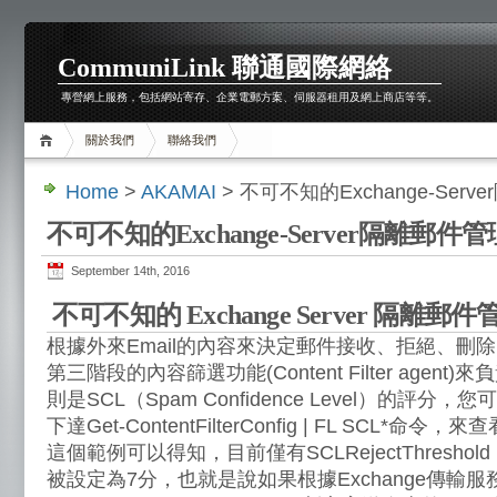
CommuniLink 聯通國際網絡
專營網上服務，包括網站寄存、企業電郵方案、伺服器租用及網上商店等等。
關於我們
聯絡我們
Home
>
AKAMAI
> 不可不知的Exchange-Ser
不可不知的Exchange-Server隔離郵件
September 14th, 2016
不可不知的 Exchange Server 隔離郵
根據外來Email的內容來決定郵件接收、拒絕、刪
第三階段的內容篩選功能(Content Filter agen
則是SCL（Spam Confidence Level）的評分
下達Get-ContentFilterConfig | FL SCL
這個範例可以得知，目前僅有SCLRejectThresho
被設定為7分，也就是說如果根據Exchange傳輸